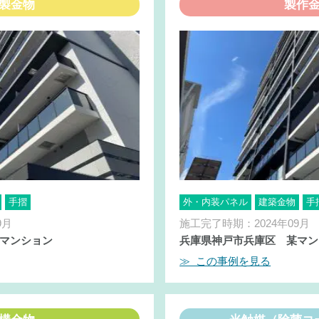
製金物
製作
手摺
外・内装パネル
建築金物
手
9月
施工完了時期：2024年09月
マンション
兵庫県神戸市兵庫区 某マン
≫ この事例を見る