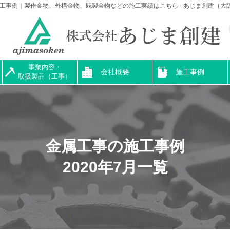
施工事例｜製作金物、外構金物、既製金物などの施工実績はこちら - あじま創建（大
事業内容・
会社概要
施工事例
取扱製品（工事）
金属工事の施工事例
2020年7月一覧