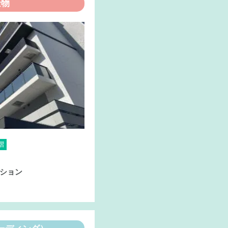
金物
摺
ション