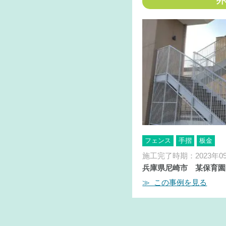
外
フェンス
手摺
板金
施工完了時期：2023年0
兵庫県尼崎市 某保育園
≫ この事例を見る