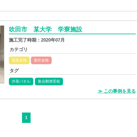
吹田市 某大学 学寮施設
施工完了時期：
2020年07月
カテゴリ
既製金物
製作金物
タグ
外装パネル
集合郵便受箱
≫ この事例を見る
1