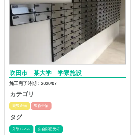
吹田市 某大学 学寮施設
施工完了時期：
2020/07
カテゴリ
既製金物
製作金物
タグ
外装パネル
集合郵便受箱