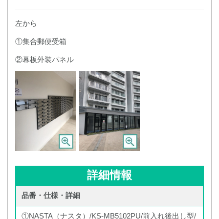
左から
①集合郵便受箱
②幕板外装パネル
詳細情報
品番・仕様・詳細
①NASTA（ナスタ）/KS-MB5102PU/前入れ後出し型/