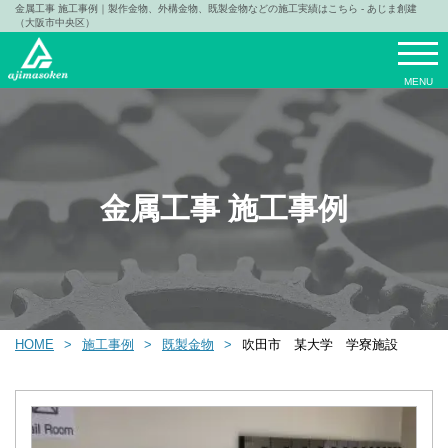
金属工事 施工事例｜製作金物、外構金物、既製金物などの施工実績はこちら - あじま創建
（大阪市中央区）
MENU
金属工事 施工事例
HOME
施工事例
既製金物
吹田市 某大学 学寮施設