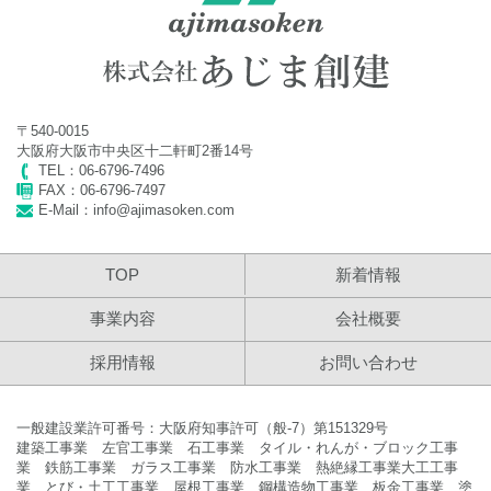
2024年3月26日
2024年 社員旅行に伴う臨時休業のお知らせ
2023年11月20日
〒540-0015
2023年 年末年始休業のお知らせ
大阪府大阪市中央区十二軒町2番14号
TEL：06-6796-7496
2023年7月12日
FAX：06-6796-7497
E-Mail：info@ajimasoken.com
2023年 夏季休業のお知らせ
2023年4月24日
TOP
新着情報
2023年 ゴールデンウイーク休業のお知らせ
事業内容
会社概要
2022年11月30日
採用情報
お問い合わせ
2022年 年末年始休業のお知らせ
一般建設業許可番号：大阪府知事許可（般-7）第151329号
2022年7月25日
建築工事業 左官工事業 石工事業 タイル・れんが・ブロック工事
2022年 夏季休業のお知らせ
業 鉄筋工事業 ガラス工事業 防水工事業 熱絶縁工事業
大工工事
業 とび・土工工事業 屋根工事業 鋼構造物工事業 板金工事業 塗