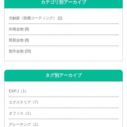
カテゴリ別アーカイブ
2021年4月
(3)
2021年3月
(2)
光触媒（除菌コーティング）
(1)
2021年2月
(4)
外構金物
(8)
2020年10月
(1)
既製金物
(8)
2020年9月
(1)
製作金物
(20)
2020年7月
(1)
タグ別アーカイブ
EXP.J（1）
エクステリア（7）
オフィス（1）
グレーチング（1）