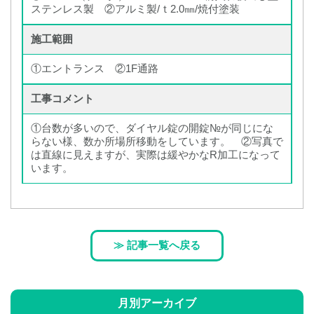
ステンレス製 ②アルミ製/ｔ2.0㎜/焼付塗装
施工範囲
①エントランス ②1F通路
工事コメント
①台数が多いので、ダイヤル錠の開錠№が同じにな
らない様、数か所場所移動をしています。 ②写真で
は直線に見えますが、実際は緩やかなR加工になって
います。
≫ 記事一覧へ戻る
月別アーカイブ