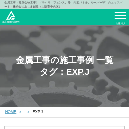
金属工事（建築金物工事）（手すり、フェンス、外・内装パネル、ルーバー等）のエキスパ
ート - 株式会社あじま創建（大阪市中央区）
MENU
金属工事の施工事例 一覧
タグ：EXP.J
HOME
EXP.J