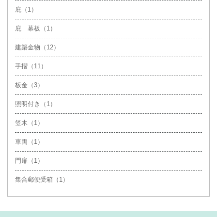
庇（1）
庇 幕板（1）
建築金物（12）
手摺（11）
板金（3）
照明付き（1）
笠木（1）
車両（1）
門扉（1）
集合郵便受箱（1）