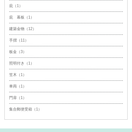
庇（1）
庇 幕板（1）
建築金物（12）
手摺（11）
板金（3）
照明付き（1）
笠木（1）
車両（1）
門扉（1）
集合郵便受箱（1）