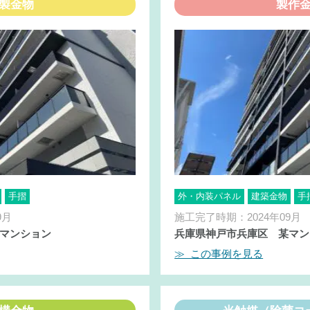
製金物
製作
手摺
外・内装パネル
建築金物
手
9月
施工完了時期：2024年09月
マンション
兵庫県神戸市兵庫区 某マン
≫ この事例を見る