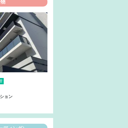
金物
摺
ション