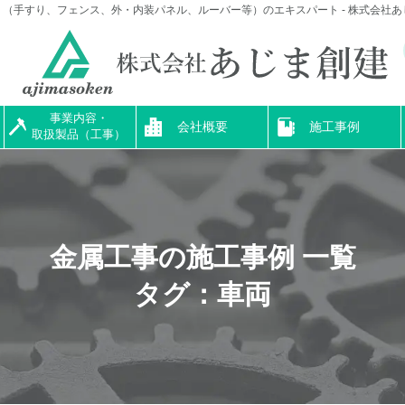
（手すり、フェンス、外・内装パネル、ルーバー等）のエキスパート - 株式会社
事業内容・
会社概要
施工事例
取扱製品（工事）
金属工事の施工事例 一覧
タグ：車両