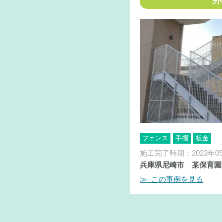
外
フェンス
手摺
板金
施工完了時期：2023年0
兵庫県尼崎市 某保育園
≫ この事例を見る