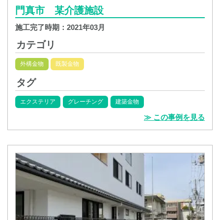
門真市 某介護施設
施工完了時期：
2021年03月
カテゴリ
外構金物
既製金物
タグ
エクステリア
グレーチング
建築金物
≫ この事例を見る