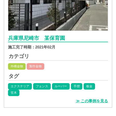
兵庫県尼崎市 某保育園
施工完了時期：
2021年02月
カテゴリ
外構金物
製作金物
タグ
エクステリア
フェンス
ルーバー
手摺
板金
笠木
≫ この事例を見る