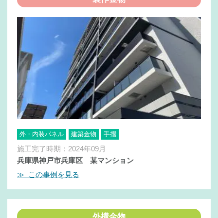
外・内装パネル
建築金物
手摺
施工完了時期：2024年09月
兵庫県神戸市兵庫区 某マンション
≫ この事例を見る
外構金物