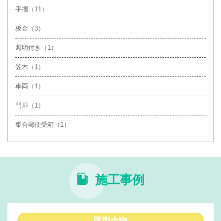
手摺（11）
板金（3）
照明付き（1）
笠木（1）
車両（1）
門扉（1）
集合郵便受箱（1）
施工事例
既製金物