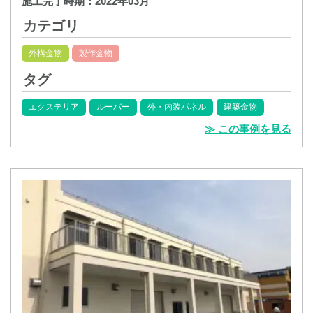
施工完了時期：
2022年03月
カテゴリ
外構金物
製作金物
タグ
エクステリア
ルーバー
外・内装パネル
建築金物
≫ この事例を見る