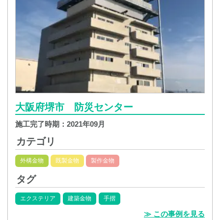
大阪府堺市 防災センター
施工完了時期：
2021年09月
カテゴリ
外構金物
既製金物
製作金物
タグ
エクステリア
建築金物
手摺
≫ この事例を見る