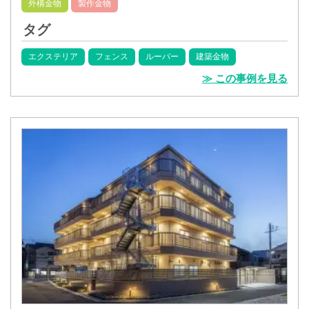
外構金物
製作金物
タグ
エクステリア
フェンス
ルーバー
建築金物
≫ この事例を見る