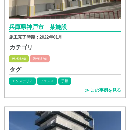
兵庫県神戸市 某施設
施工完了時期：
2022年01月
カテゴリ
外構金物
製作金物
タグ
エクステリア
フェンス
手摺
≫ この事例を見る