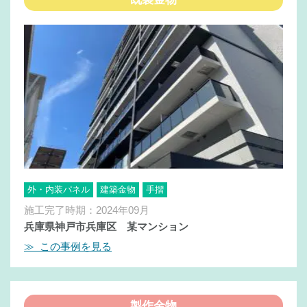
外・内装パネル
建築金物
手摺
施工完了時期：2024年09月
兵庫県神戸市兵庫区 某マンション
≫ この事例を見る
製作金物