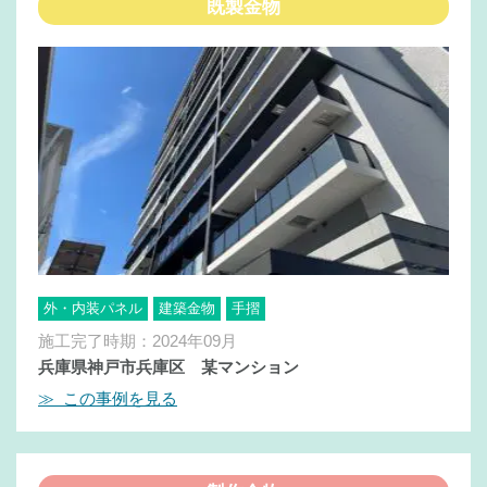
既製金物
外・内装パネル
建築金物
手摺
施工完了時期：2024年09月
兵庫県神戸市兵庫区 某マンション
≫ この事例を見る