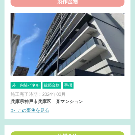
製作金物
外・内装パネル
建築金物
手摺
施工完了時期：2024年09月
兵庫県神戸市兵庫区 某マンション
≫ この事例を見る