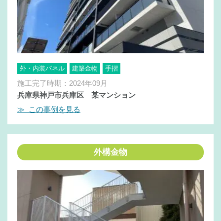
外・内装パネル
建築金物
手摺
施工完了時期：2024年09月
兵庫県神戸市兵庫区 某マンション
≫ この事例を見る
外構金物