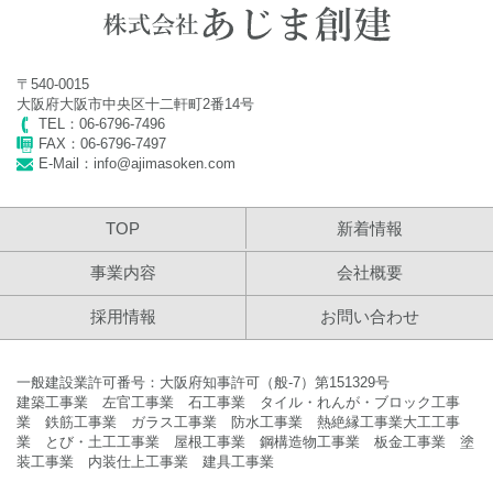
2024年 社員旅行に伴う臨時休業のお知らせ
2023年11月20日
〒540-0015
2023年 年末年始休業のお知らせ
大阪府大阪市中央区十二軒町2番14号
TEL：06-6796-7496
2023年7月12日
FAX：06-6796-7497
E-Mail：info@ajimasoken.com
2023年 夏季休業のお知らせ
2023年4月24日
TOP
新着情報
2023年 ゴールデンウイーク休業のお知らせ
事業内容
会社概要
2022年11月30日
採用情報
お問い合わせ
2022年 年末年始休業のお知らせ
一般建設業許可番号：大阪府知事許可（般-7）第151329号
2022年7月25日
建築工事業 左官工事業 石工事業 タイル・れんが・ブロック工事
2022年 夏季休業のお知らせ
業 鉄筋工事業 ガラス工事業 防水工事業 熱絶縁工事業
大工工事
業 とび・土工工事業 屋根工事業 鋼構造物工事業 板金工事業 塗
装工事業 内装仕上工事業 建具工事業
2022年4月6日