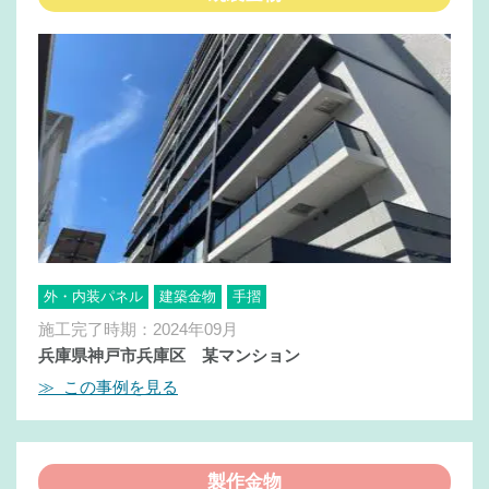
外・内装パネル
建築金物
手摺
施工完了時期：2024年09月
兵庫県神戸市兵庫区 某マンション
≫ この事例を見る
製作金物