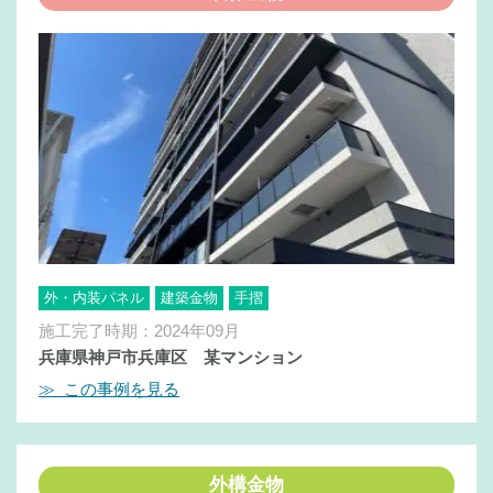
外・内装パネル
建築金物
手摺
施工完了時期：2024年09月
兵庫県神戸市兵庫区 某マンション
≫ この事例を見る
外構金物